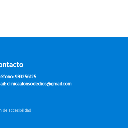
ontacto
léfono:
983256125
il:
clinica
alonsodedios@gmail.com
n de accesibilidad