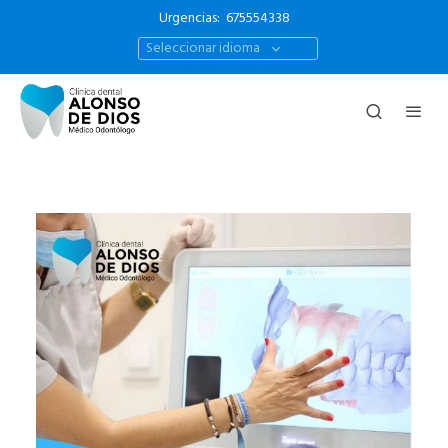
Urgencias:
675554338
Seleccionar idioma